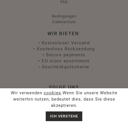
FAQ
Bedingungen
Datenschutz
WIR BIETEN
•
Kostenloser Versand
•
Kostenlose Rücksendung
•
Secure payments
•
EU sizes assortment
Geschenkgutscheine
•
FOLGE UNS
Wir verwenden
cookies
.Wenn Sie unsere Website
weiterhin nutzen, bedeutet dies, dass Sie diese
akzeptieren.
ICH VERSTEHE
Chat with us
Geben Sie unten Ihre E-Mail-Adresse ein, um Neuigkeiten
und Angebote zu erhalten