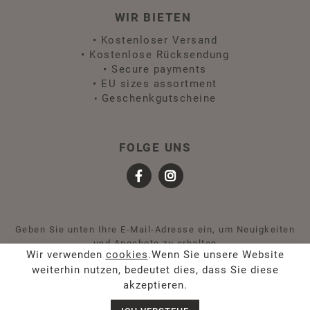
WIR BIETEN
•
Kostenloser Versand
•
Kostenlose Rücksendung
•
Secure payments
•
EU sizes assortment
Geschenkgutscheine
•
FOLGE UNS
Geben Sie unten Ihre E-Mail-Adresse ein, um Neuigkeiten
und Angebote zu erhalten
Wir verwenden
cookies
.Wenn Sie unsere Website
weiterhin nutzen, bedeutet dies, dass Sie diese
akzeptieren.