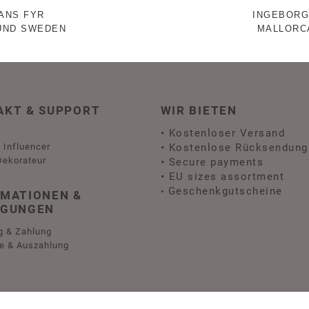
ANS FYR
INGEBORG
UND SWEDEN
MALLORC
AKT & SUPPORT
WIR BIETEN
•
Kostenloser Versand
 Influencer
•
Kostenlose Rücksendung
Dekorateur
•
Secure payments
•
EU sizes assortment
Geschenkgutscheine
•
RMATIONEN &
NGUNGEN
g & Zahlung
e & Auszahlung
ngen
hutz