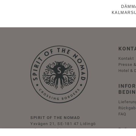
DÄMM
KALMARS
KONT
Kontakt
Presse &
Hotel & 
INFO
BEDI
Lieferun
Rückgab
FAQ
SPIRIT OF THE NOMAD
Yxvägen 21, SE-181 47 Lidingö
Bedingu
info@spiritofthenomad.com
Datensc
+46 723 840 878