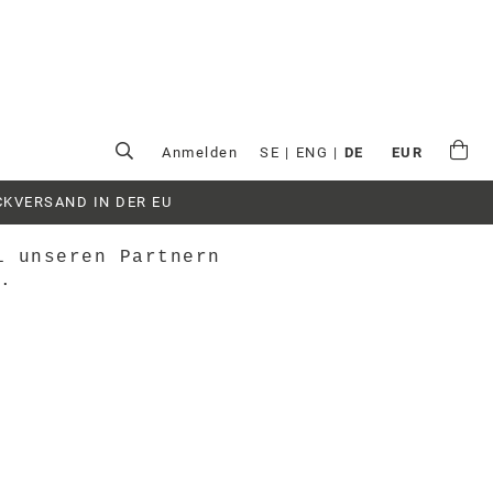
Anmelden
SE
|
ENG
|
DE
EUR
CKVERSAND IN DER EU
i unseren Partnern
e.