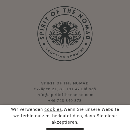
SPIRIT OF THE NOMAD
Yxvägen 21, SE-181 47 Lidingö
info@spiritofthenomad.com
+46 723 840 878
Wir verwenden
cookies
.Wenn Sie unsere Website
KONTAKT & SUPPORT
weiterhin nutzen, bedeutet dies, dass Sie diese
Kontakt
akzeptieren.
Presse & Influencer