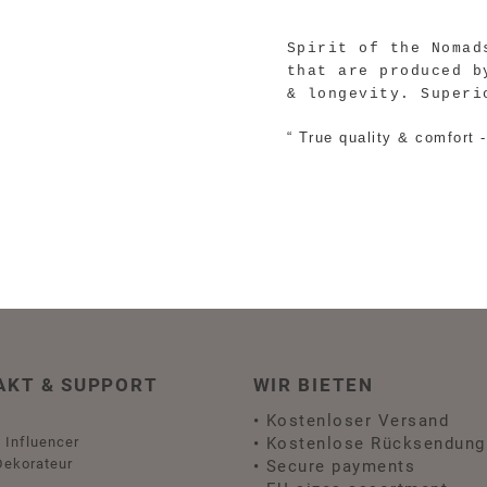
Spirit of the Nomad
that are produced b
& longevity. Superi
“ True quality & comfort - 
AKT & SUPPORT
WIR BIETEN
•
Kostenloser Versand
 Influencer
•
Kostenlose Rücksendung
Dekorateur
•
Secure payments