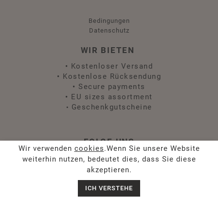
Bedingungen
Datenschutz
WIR BIETEN
•
Kostenloser Versand
•
Kostenlose Rücksendung
•
Secure payments
•
EU sizes assortment
Geschenkgutscheine
•
FOLGE UNS
Wir verwenden
cookies
.Wenn Sie unsere Website
weiterhin nutzen, bedeutet dies, dass Sie diese
akzeptieren.
ICH VERSTEHE
Chat with us
Geben Sie unten Ihre E-Mail-Adresse ein, um Neuigkeiten
und Angebote zu erhalten